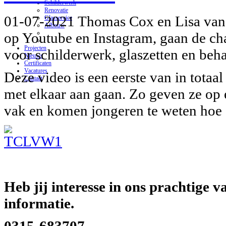
Schilderwerk
Renovatie
01-07-2021 Thomas Cox en Lisa van 
Glasservice
Afbouw
op Youtube en Instagram, gaan de cha
Projecten
voor schilderwerk, glaszetten en beh
Nieuws
Certificaten
Vacatures
Deze video is een eerste van in totaal
Contact
met elkaar aan gaan. Zo geven ze op 
vak en komen jongeren te weten hoe di
Heb jij interesse in ons prachtige
informatie.