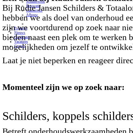
Schilderwerk
Bij Rudie Jansen Schilders & Totaa
Renovatie
Glasservice
Afbouw
hebben we als doel van onderhoud e
zijn we voortdurend op zoek naar nie
Projecten
Nieuws
bieden naast een plek om te werken 
Certificaten
Vacatures
mogelijkheden om jezelf te ontwikke
Contact
Laat je niet beperken en reageer dire
Momenteel zijn we op zoek naar:
Schilders, koppels schilder
Betreft onderhoudswerkzaamheden bij 