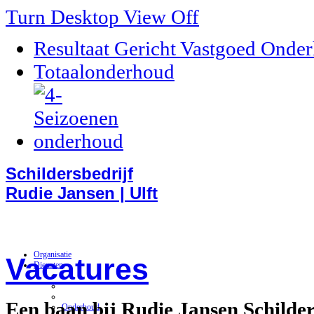
Turn Desktop View Off
Resultaat Gericht Vastgoed Onde
Totaalonderhoud
Schildersbedrijf
Rudie Jansen | Ulft
Organisatie
Vacatures
Diensten
Een baan bij Rudie Jansen Schilde
Onderhoud