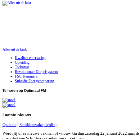
Alles uit de kast.
Kwaliteit en ervaring
Opleiding
Toekomst
Revolutionair Dorpelsysteem
FSC Keurmerk
Subsidie Energiebesparing
Te
horen op Optimaal FM
Laatste
nieuws
Open dag Schildersvakopleiding
Wordt jij onze nieuwe vakman of -vrouw. Ga dan zaterdag 22 januari 2022 naar d
open dag van Schildersvakopleiding in Zutphen.